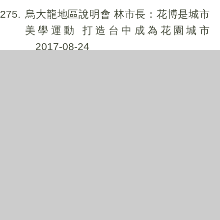
275
烏大龍地區說明會 林市長：花博是城市
美學運動 打造台中成為花園城市
2017-08-24
276
大里國民運動中心市府委外簽約 2020年
正式營運
2017-08-23
277
改善空品能見度 中市府引進美國NASA
技術
2017-08-23
278
提升花博安全維護 消防局進行災害搶救
指揮系統訓練
2017-08-23
279
梧棲原BRT機廠 將活化成多功能消防廳