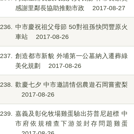
感謝里鄰長協助推動市政
2017-08-27
236
中市慶祝祖父母節 50對祖孫快閃豐原火
車站
2017-08-26
237
創造都市新貌 外埔第一公墓納入遷葬綠
美化規劃
2017-08-26
238
歡慶七夕 中市邀請情侶農遊石岡嘗蜜梨
2017-08-26
239
嘉義及彰化牧場雞蛋驗出芬普尼超標 中
市府依規稽查下游並封存問題雞蛋
2017-08-26