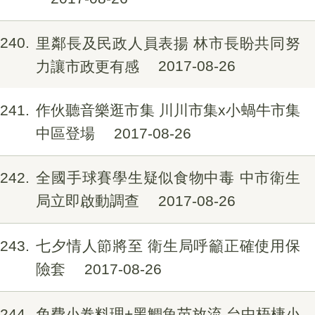
240
里鄰長及民政人員表揚 林市長盼共同努
力讓市政更有感
2017-08-26
241
作伙聽音樂逛市集 川川市集x小蝸牛市集
中區登場
2017-08-26
242
全國手球賽學生疑似食物中毒 中市衛生
局立即啟動調查
2017-08-26
243
七夕情人節將至 衛生局呼籲正確使用保
險套
2017-08-26
244
免費小卷料理+黑鯛魚苗放流 台中梧棲小