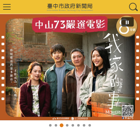
中山73嚴選電影《8月號》