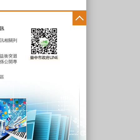
訊
訊相關列
益衝突迴
係公開專
區