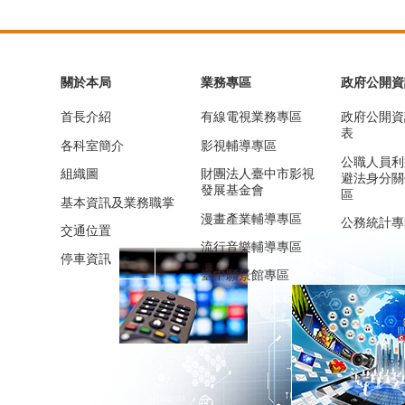
關於本局
業務專區
政府公開資
首長介紹
有線電視業務專區
政府公開資
表
各科室簡介
影視輔導專區
公職人員利
組織圖
財團法人臺中市影視
避法身分關
發展基金會
區
基本資訊及業務職掌
漫畫產業輔導專區
公務統計專
交通位置
流行音樂輔導專區
停車資訊
臺中願景館專區