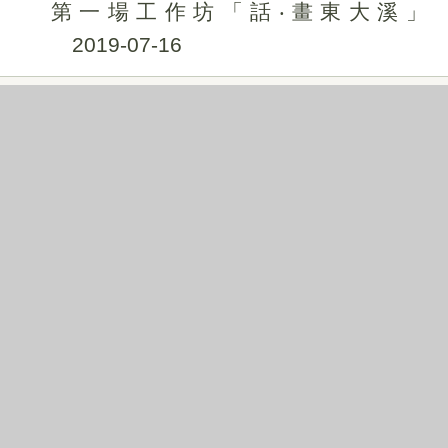
第一場工作坊「話‧畫東大溪」
2019-07-16
516
市政會議
2019-07-16
517
市政會議-頒獎
2019-07-16
518
參拜豐原墩腳城隍廟
2019-07-16
519
參拜豐原慈濟城隍廟
2019-07-16
520
國際獅子會300-C1區第29、30屆總監交
接暨理監事及區務成員宣誓就職典禮
2019-07-15