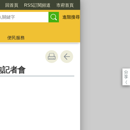
回首頁
RSS訂閱頻道
市府首頁
進階搜尋
便民服務
跑記者會
分
享
《