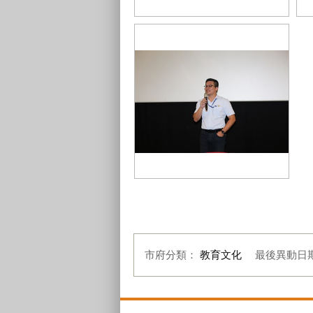
重
IMG_4267
座
IMG_4275
市府分類：
教育文化
最後異動日
:::