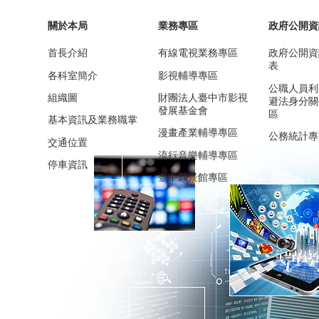
關於本局
業務專區
政府公開資
首長介紹
有線電視業務專區
政府公開資
表
各科室簡介
影視輔導專區
公職人員利
組織圖
財團法人臺中市影視
避法身分關
發展基金會
區
基本資訊及業務職掌
漫畫產業輔導專區
公務統計專
交通位置
流行音樂輔導專區
停車資訊
臺中願景館專區