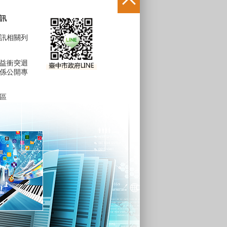
訊
訊相關列
益衝突迴
係公開專
區