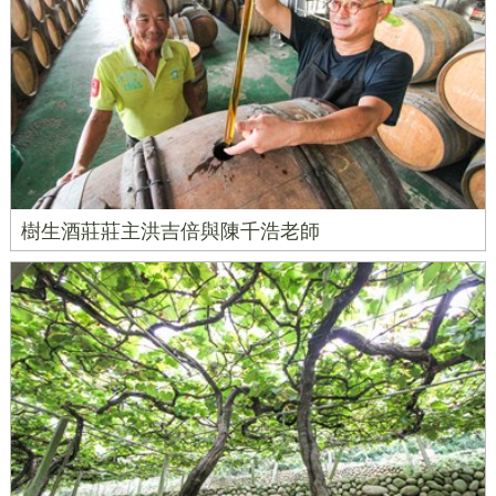
樹生酒莊莊主洪吉倍與陳千浩老師