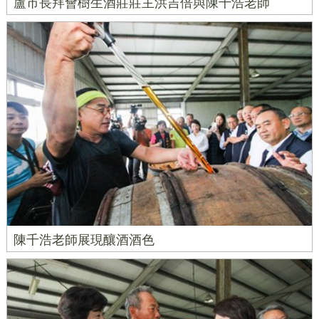
盧市長拜會樹生酒莊莊主洪吉倍與陳千浩老師
陳千浩老師展現釀酒酒色