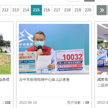
212
213
214
215
216
217
218
219
220
福典禮
台中市疫情指揮中心線上記者會
國際青
二區
數
：132
2022-06-10
照片張數
：19
2022-