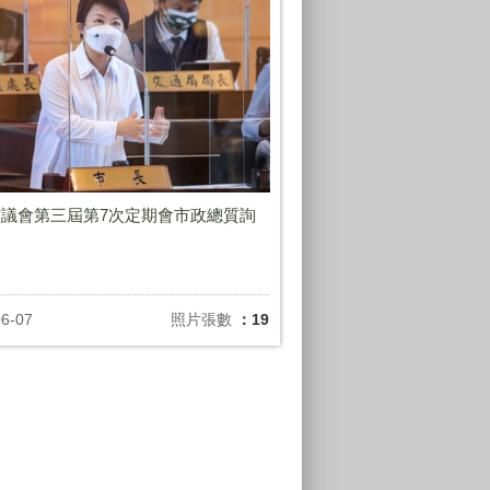
議會第三屆第7次定期會市政總質詢
06-07
照片張數
：19