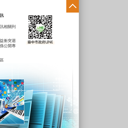
訊
訊相關列
益衝突迴
係公開專
區