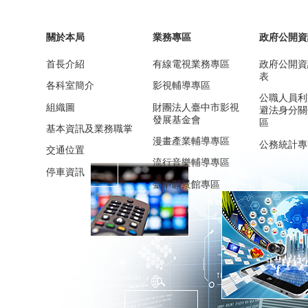
關於本局
業務專區
政府公開資
首長介紹
有線電視業務專區
政府公開資
表
各科室簡介
影視輔導專區
公職人員利
組織圖
財團法人臺中市影視
避法身分關
發展基金會
區
基本資訊及業務職掌
漫畫產業輔導專區
公務統計專
交通位置
流行音樂輔導專區
停車資訊
臺中願景館專區