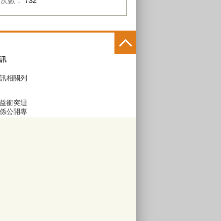
閱次數：
732
訊
訊相關列
益衝突迴
係公開專
區