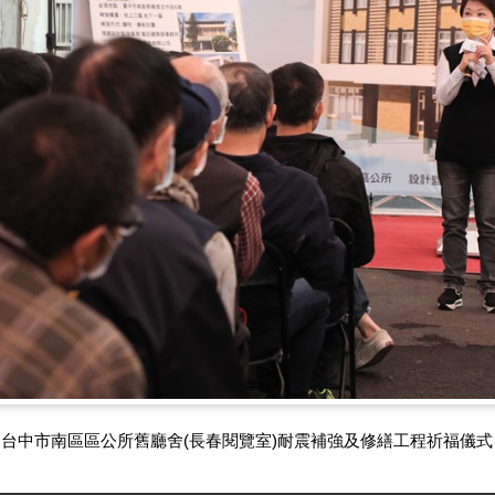
台中市南區區公所舊廳舍(長春閱覽室)耐震補強及修繕工程祈福儀式