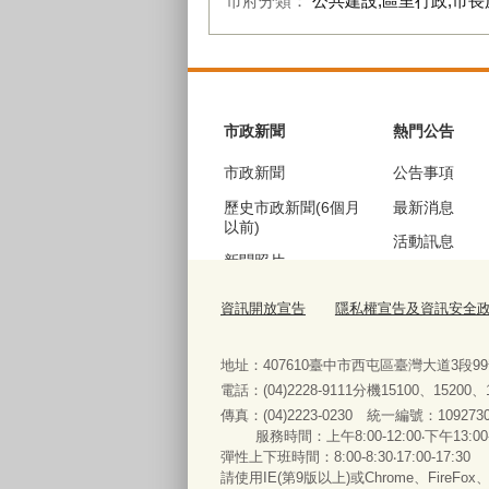
市府分類：
公共建設,區里行政,市長
:::
市政新聞
熱門公告
市政新聞
公告事項
歷史市政新聞(6個月
最新消息
以前)
活動訊息
新聞照片
機關徵才
歷史新聞照片(6個月
資訊開放宣告
隱私權宣告及資訊安全
公聽會訊息
以前)
採購資訊
地址：407610臺中市西屯區臺灣大道3段9
電話：(04)2228-9111分機15100、15200
傳真：(04)2223-0230 統一編號
：
服務時間：上午8:00-12:00‧下午13:00
便民服務
彈性上下班時間：8:00-8:30‧17:00-17:30
請使用IE(第9版以上)或Chrome、FireFo
法規查詢