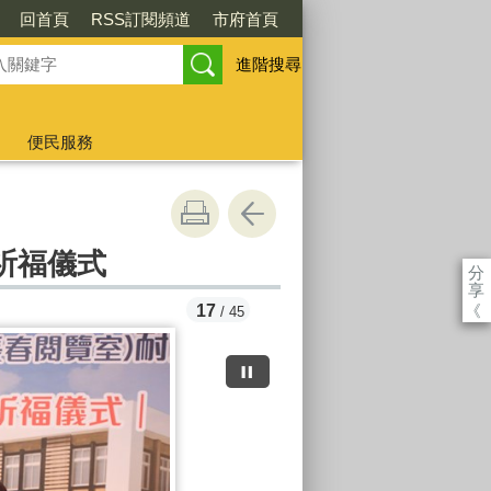
回首頁
RSS訂閱頻道
市府首頁
進階搜尋
便民服務
祈福儀式
分
享
《
18
/ 45