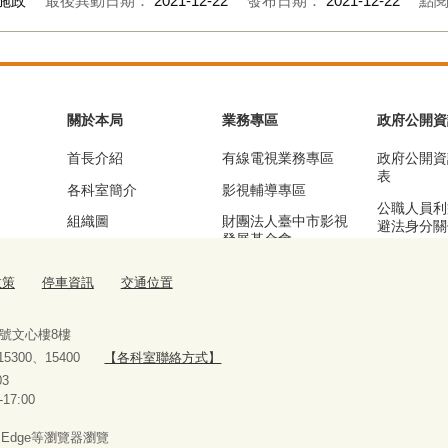
施政
最後異動日期：
2021-12-22
發布日期：
2021-12-22
點
關於本局
業務專區
政府公開資
首長介紹
有線電視業務專區
政府公開資
表
各科室簡介
影視輔導專區
公職人員利
組織圖
財團法人臺中市影視
避法身分關
發展基金會
區
基本資訊及業務職掌
漫畫產業輔導專區
公務統計專
政策
停車資訊
交通位置
交通位置
流行音樂輔導專區
停車資訊
臺中願景館專區
9號文心樓8樓
、15300、15400
【各科室聯絡方式】
10927303
-17:00
x、Edge等瀏覽器瀏覽