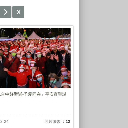
21台中好聖誕-予愛同在」平安夜聖誕
12-24
照片張數
：12