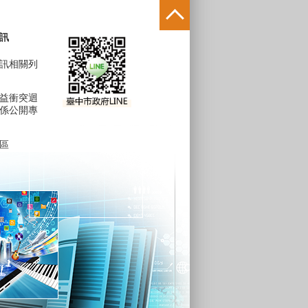
訊
訊相關列
益衝突迴
係公開專
區