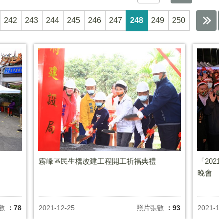
242
243
244
245
246
247
248
249
250
霧峰區民生橋改建工程開工祈福典禮
「20
晚會
數
：78
2021-12-25
照片張數
：93
2021-