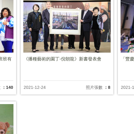
班班有
《播種藝術的園丁-倪朝龍》新書發表會
「豐慶
數
：140
2021-12-24
照片張數
：8
2021-