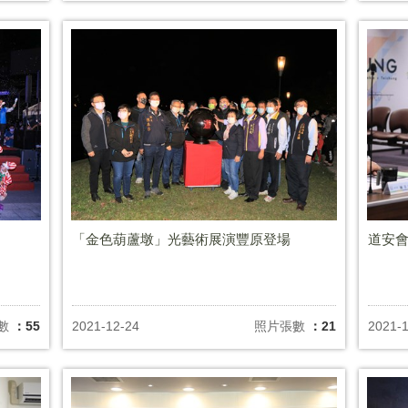
「金色葫蘆墩」光藝術展演豐原登場
道安
數
：55
2021-12-24
照片張數
：21
2021-