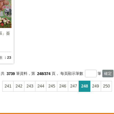
區」簽
數
：23
共
3739
筆資料，第
248/374
頁，
每頁顯示筆數
筆
241
242
243
244
245
246
247
248
249
250