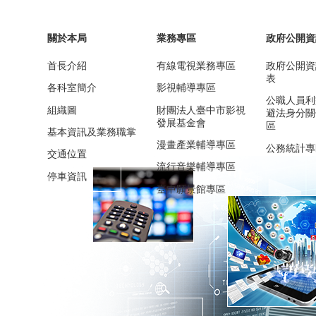
關於本局
業務專區
政府公開資
首長介紹
有線電視業務專區
政府公開資
表
各科室簡介
影視輔導專區
公職人員利
組織圖
財團法人臺中市影視
避法身分關
發展基金會
區
基本資訊及業務職掌
漫畫產業輔導專區
公務統計專
交通位置
流行音樂輔導專區
停車資訊
臺中願景館專區