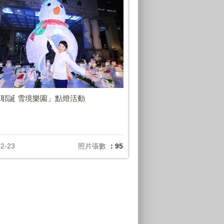
耶誕 雪境樂園」點燈活動
12-23
照片張數
：95