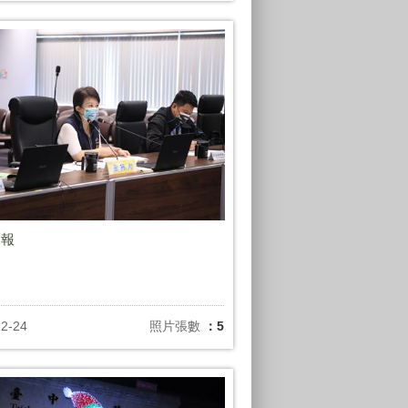
會報
12-24
照片張數
：5