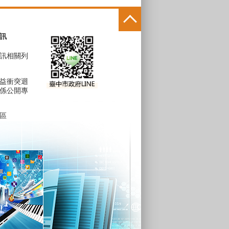
訊
訊相關列
益衝突迴
係公開專
區