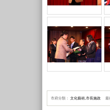
市長致詞 (5)
市
市長頒獎 (1)
得
市府分類：
文化藝術,市長施政
最