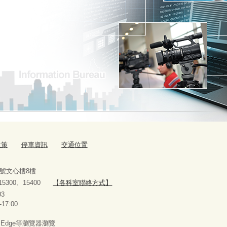
政策
停車資訊
交通位置
9號文心樓8樓
、15300、15400
【各科室聯絡方式】
10927303
-17:00
x、Edge等瀏覽器瀏覽