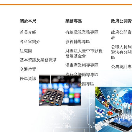
關於本局
業務專區
政府公開資
首長介紹
有線電視業務專區
政府公開資
表
各科室簡介
影視輔導專區
公職人員利
組織圖
財團法人臺中市影視
避法身分關
發展基金會
區
基本資訊及業務職掌
漫畫產業輔導專區
公務統計專
交通位置
流行音樂輔導專區
停車資訊
臺中願景館專區