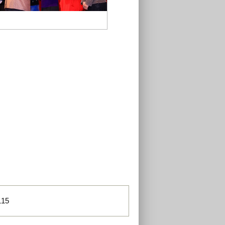
市長頒獎
115