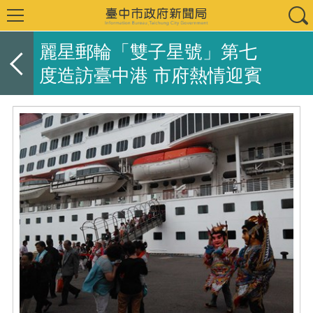
麗星郵輪「雙子星號」第七
度造訪臺中港 市府熱情迎賓