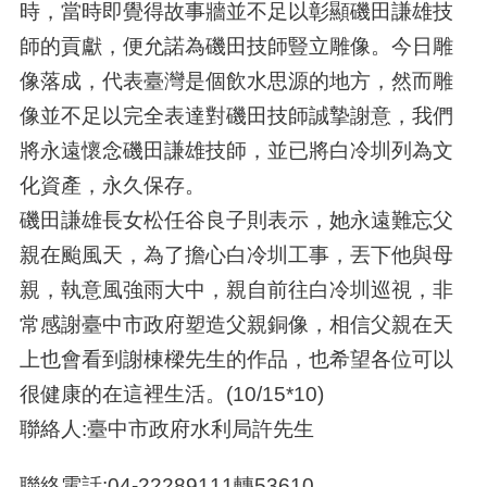
時，當時即覺得故事牆並不足以彰顯磯田謙雄技
師的貢獻，便允諾為磯田技師豎立雕像。今日雕
像落成，代表臺灣是個飲水思源的地方，然而雕
像並不足以完全表達對磯田技師誠摯謝意，我們
將永遠懷念磯田謙雄技師，並已將白冷圳列為文
化資產，永久保存。
磯田謙雄長女松任谷良子則表示，她永遠難忘父
親在颱風天，為了擔心白冷圳工事，丟下他與母
親，執意風強雨大中，親自前往白冷圳巡視，非
常感謝臺中市政府塑造父親銅像，相信父親在天
上也會看到謝棟樑先生的作品，也希望各位可以
很健康的在這裡生活。(10/15*10)
聯絡人:臺中市政府水利局許先生
聯絡電話:04-22289111轉53610