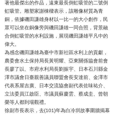
著他最傑出的作品，遠東最長倒虹吸管的二號倒
虹吸管。雕塑家謝棟樑表示，該雕像材質為青
銅，依據磯田謙雄身材以一比一的大小創作，民
眾可以坐在銅像旁與磯田謙雄一同合照，背景融
合倒虹吸管的水利設施，展現磯田謙雄平凡中的
偉大。
為感念磯田謙雄為臺中市新社區水利上的貢獻，
農委會水土保持局長黃明耀、亞東關係協會前會
長廖了以、市府水利局長劉振宇、日本石川縣金
澤市議會日臺親善議員聯盟會長安達前、金澤市
代表系屋吉廣、日本交流協會副代表佐味祐介、
立法委員江啟臣、市議員蘇慶雲、蔡成圭、曾朝
榮等人都到場觀禮。
徐副市長表示，去(101)年為白冷圳故事圍牆揭幕