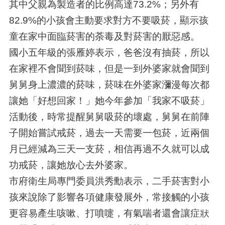
其中父親為製造者的比例高達73.2%；另外有
82.9%的小孩會主動要求對方不要吸菸，顯示孩
童在家中面臨菸害的荼毒及對菸害的厭惡感。
國小五年級的張雁婷表示，爸爸沒有抽菸，所以
在家裡不會聞到菸味，但是一到外婆家就會聞到
舅舅身上濃濃的菸味，菸味在外婆家瀰漫每次都
讓她「好想回家！」她今年參加「我家不吸菸」
活動後，時常提醒舅舅吸菸的壞處，舅舅在前陣
子開始嘗試戒菸，過去一天需要一包菸，近兩個
月已經減為三天一支菸，相信再過不久就可以成
功戒菸，讓她放心去外婆家。
市府衛生局專門委員洪秀勳表示，二手菸害對小
孩來說除了影響各項健康發展外，常接觸的小孩
更容易產生咳嗽、打噴嚏，有氣喘者還會讓症狀