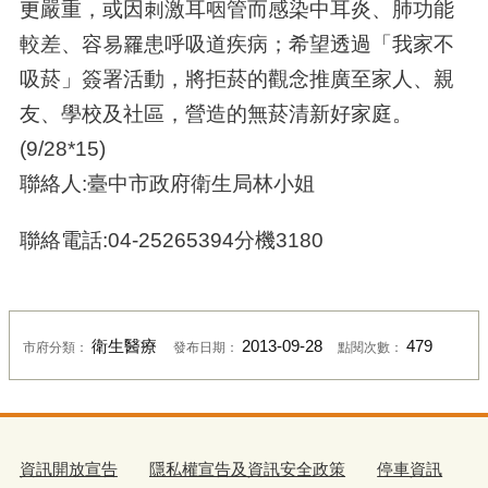
更嚴重，或因刺激耳咽管而感染中耳炎、肺功能
較差、容易罹患呼吸道疾病；希望透過「我家不
吸菸」簽署活動，將拒菸的觀念推廣至家人、親
友、學校及社區，營造的無菸清新好家庭。
(9/28*15)
聯絡人:臺中市政府衛生局林小姐
聯絡電話:04-25265394分機3180
衛生醫療
2013-09-28
479
市府分類：
發布日期：
點閱次數：
資訊開放宣告
隱私權宣告及資訊安全政策
停車資訊