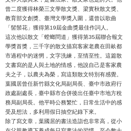
曾二度獲得林榮三文學散文獎、梁實秋散文獎、
教育部文創獎、臺灣文學獎入圍，還曾以歌曲
「髻鬃花」獲得第19屆金曲獎最佳作詞人。
這次他以散文「螳螂問道」獲得第35屆聯合報文
學獎首獎，三千字的散文描寫客家老農在田畝都
市過程中的迷惘，文字洗練，至情至性。這篇散
文書寫的是人與土地的情感，他說自己是客家農
夫之子，以農夫為榮，寫這類散文特別有感覺。
葉國居曾任新竹縣文化局副局長、臺中市政府行
政處副處長，臺中縣市合併後出任臺中市地方稅
務局副局長。他平時公務繁忙，日常生活中的感
受及想法，多利用假日抽空紀錄下來。
除了寫文章，葉國居的書法造詣也非常高，從小
在父親教導下養成每日寫書法的習慣，至今數十