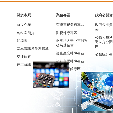
關於本局
業務專區
政府公開資
首長介紹
有線電視業務專區
政府公開資
表
各科室簡介
影視輔導專區
公職人員利
組織圖
財團法人臺中市影視
避法身分關
發展基金會
區
基本資訊及業務職掌
漫畫產業輔導專區
公務統計專
交通位置
流行音樂輔導專區
停車資訊
臺中願景館專區