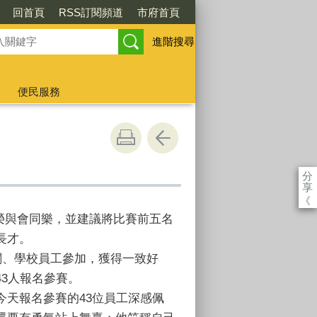
回首頁
RSS訂閱頻道
市府首頁
進階搜尋
便民服務
分
享
《
國榮與會同樂，並建議將比賽前五名
長才。
關、學校員工參加，獲得一致好
3人報名參賽。
天報名參賽的43位員工深感佩