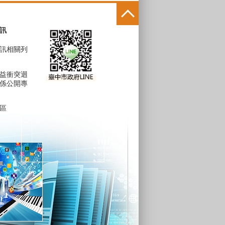
訊
訊相關列
益衝突迴
係公開專
區