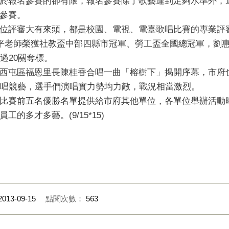
於報名參賽的卻有限，報名參賽除了歌藝達到足夠水準外，
參賽。
位評審大有來頭，都是校園、電視、電臺歌唱比賽的專業評
嘉平老師榮獲社教盃中部四縣市冠軍、勞工盃全國總冠軍，劉
過20關奪標。
西屯區福恩里長陳桂香合唱一曲「榕樹下」揭開序幕，市府
演唱競藝，選手們演唱實力勢均力敵，戰況相當激烈。
比賽前五名優勝名單提供給市府其他單位，各單位舉辦活動
的多才多藝。(9/15*15)
2013-09-15
點閱次數：
563