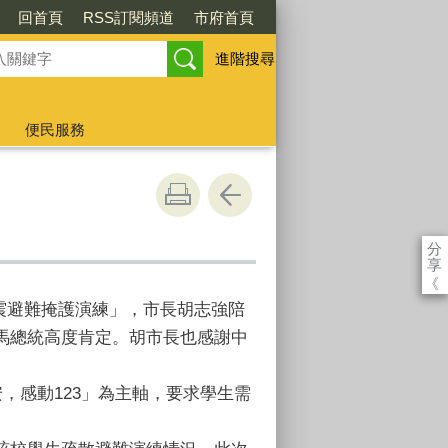
回首頁
RSS訂閱頻道
市府首頁
進階搜尋
便民服務
分
享
《
地震避難掩護演練」，市長胡志強陪
馬總統高度肯定。胡市長也感謝中
，感動123」為主軸，要求學生需