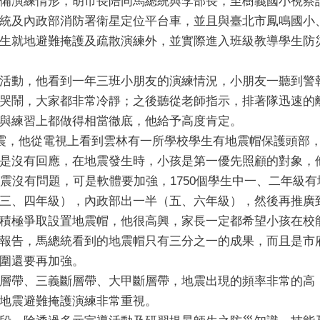
備演練情形，胡市長陪同馬總統與李部長，至樹義國小視察
統及內政部消防署衛星定位平台車，並且與臺北市鳳鳴國小
生就地避難掩護及疏散演練外，並實際進入班級教導學生防
活動，他看到一年三班小朋友的演練情況，小朋友一聽到警
哭鬧，大家都非常冷靜；之後聽從老師指示，排著隊迅速的
與練習上都做得相當徹底，他給予高度肯定。
地震，他從電視上看到雲林有一所學校學生有地震帽保護頭部
是沒有回應，在地震發生時，小孩是第一優先照顧的對象，
耐震沒有問題，可是軟體要加強，1750個學生中一、二年級
三、四年級），內政部出一半（五、六年級），然後再推廣
積極爭取設置地震帽，他很高興，家長一定都希望小孩在校
報告，馬總統看到的地震帽只有三分之一的成果，而且是市
圍還要再加強。
層帶、三義斷層帶、大甲斷層帶，地震出現的頻率非常的高
地震避難掩護演練非常重視。