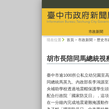
:::
市政新聞
:::
現在位置
首頁
>
市政新聞
>
歷史市
胡市長陪同馬總統視
臺中市逾1000所公私立幼兒園至
同總統馬英九、內政部長李鴻源至
央補助學校透過地震帽保護學生頭
配合行政院「國家防災日」，這項
在一分鐘內完成地震避難掩護動作