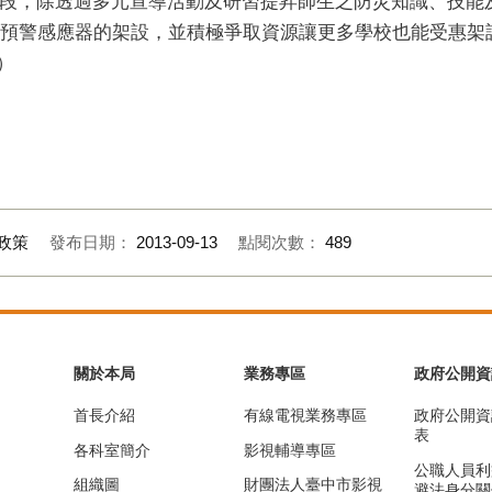
段，除透過多元宣導活動及研習提昇師生之防災知識、技能
震預警感應器的架設，並積極爭取資源讓更多學校也能受惠架
）
政策
發布日期：
2013-09-13
點閱次數：
489
關於本局
業務專區
政府公開資
首長介紹
有線電視業務專區
政府公開資
表
各科室簡介
影視輔導專區
公職人員利
組織圖
財團法人臺中市影視
避法身分關