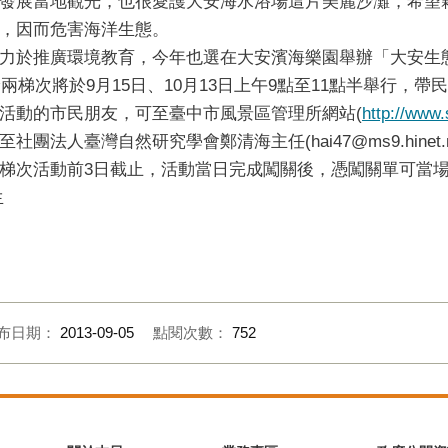
發展當地觀光，也很愛護大安海水浴場這片美麗沙灘，希望
，因而危害海洋生態。
力於推廣環境教育，今年也選在大安濱海樂園舉辦「大安生
餘兩梯次將於9月15日、10月13日上午9點至11點半舉行，
活動的市民朋友，可至臺中市風景區管理所網站(
http://www.
人臺灣自然研究學會鄭清海主任(hai47@ms9.hinet.net
次活動前3日截止，活動當日完成闖關後，憑闖關單可當場兌換精
生
布日期：
2013-09-05
點閱次數：
752