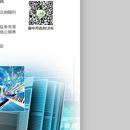
訊
訊相關列
益衝突迴
係公開專
區