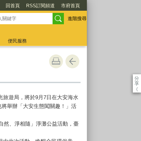
回首頁
RSS訂閱頻道
市府首頁
進階搜尋
便民服務
分
享
《
旅遊局，將於9月7日在大安海水
所也將舉辦「大安生態闖關趣！」活
親自然、淨相隨」淨灘公益活動，臺