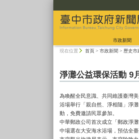
:::
市政新聞
:::
現在位置
首頁
>
市政新聞
>
歷史市
淨灘公益環保活動 9
為喚醒全民意識、共同維護臺灣美
浴場舉行「親自然、淨相隨」淨灘
動，免費邀請民眾參加。
中華郵政公司首次成立「郵政淨灘
中場選在大安海水浴場，預估全臺