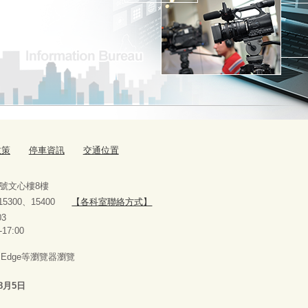
政策
停車資訊
交通位置
9號文心樓8樓
、15300、15400
【各科室聯絡方式】
10927303
-17:00
x、Edge等瀏覽器瀏覽
8月5日