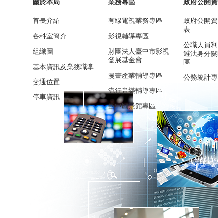
關於本局
業務專區
政府公開資
首長介紹
有線電視業務專區
政府公開資
表
各科室簡介
影視輔導專區
公職人員利
組織圖
財團法人臺中市影視
避法身分關
發展基金會
區
基本資訊及業務職掌
漫畫產業輔導專區
公務統計專
交通位置
流行音樂輔導專區
停車資訊
臺中願景館專區