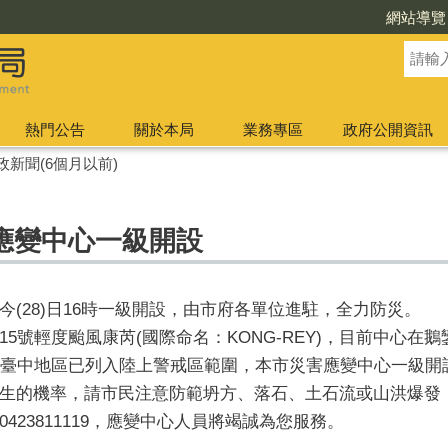
網站導覽
熱門公告
關於本局
業務專區
政府公開資訊
政新聞(6個月以前)
應變中心一級開設
(28)日16時一級開設，由市府各單位進駐，全力防災。
號輕度颱風康芮(國際命名：KONG-REY)，目前中心在鵝鑾
，臺中地區已列入陸上警戒區範圍，本市災害應變中心一級開
生的機率，請市民注意防範坍方、落石、土石流或山洪爆發
23811119，應變中心人員將竭誠為您服務。