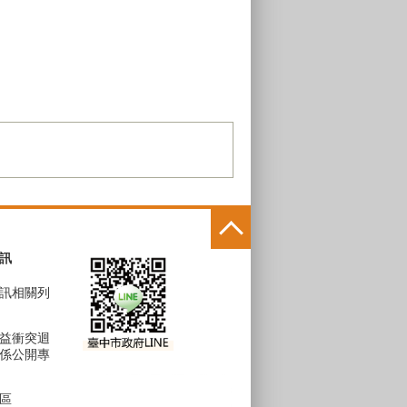
訊
訊相關列
益衝突迴
係公開專
區