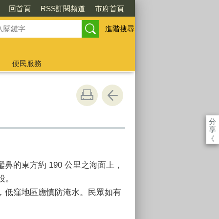
回首頁
RSS訂閱頻道
市府首頁
進階搜尋
便民服務
分
享
《
鼻的東方約 190 公里之海面上，
設。
，低窪地區應慎防淹水。民眾如有