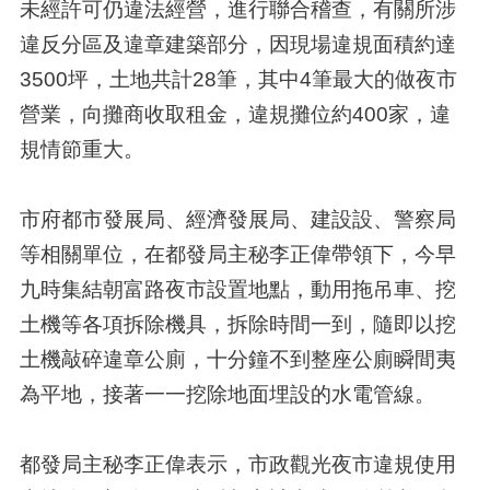
未經許可仍違法經營，進行聯合稽查，有關所涉
違反分區及違章建築部分，因現場違規面積約達
3500坪，土地共計28筆，其中4筆最大的做夜市
營業，向攤商收取租金，違規攤位約400家，違
規情節重大。
市府都市發展局、經濟發展局、建設設、警察局
等相關單位，在都發局主秘李正偉帶領下，今早
九時集結朝富路夜市設置地點，動用拖吊車、挖
土機等各項拆除機具，拆除時間一到，隨即以挖
土機敲碎違章公廁，十分鐘不到整座公廁瞬間夷
為平地，接著一一挖除地面埋設的水電管線。
都發局主秘李正偉表示，市政觀光夜市違規使用