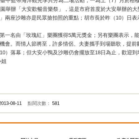
13臺中藍帶海洋觀光季共分為二場活動，一為上（7）月於梧
海樂園舉辦「大安歡暢音樂祭」，這是市府首度於大安舉辦的
」兩座沙雕亦是民眾搶拍照的重點；胡市長於昨（10）日表
第一名由「玫瑰紅」樂團獲得5萬元獎金；另有樂團表示，
機會。而情人節將至，許多情侶、夫妻攜手到場聽歌，提前
）落幕；但大安小鴨及沙雕仍會擺放至18日為止，歡迎到場拍照
小姐
2013-08-11
點閱次數：
581