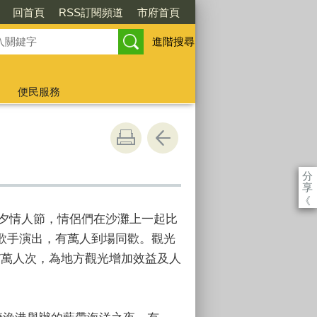
回首頁
RSS訂閱頻道
市府首頁
進階搜尋
便民服務
分
享
《
七夕情人節，情侶們在沙灘上一起比
歌手演出，有萬人到場同歡。觀光
7萬人次，為地方觀光增加效益及人