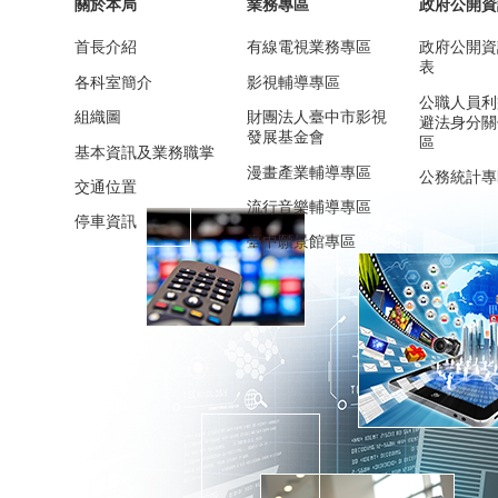
關於本局
業務專區
政府公開資
首長介紹
有線電視業務專區
政府公開資
表
各科室簡介
影視輔導專區
公職人員利
組織圖
財團法人臺中市影視
避法身分關
發展基金會
區
基本資訊及業務職掌
漫畫產業輔導專區
公務統計專
交通位置
流行音樂輔導專區
停車資訊
臺中願景館專區