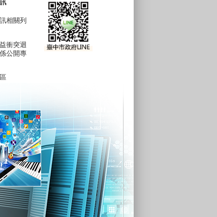
訊
訊相關列
益衝突迴
係公開專
區