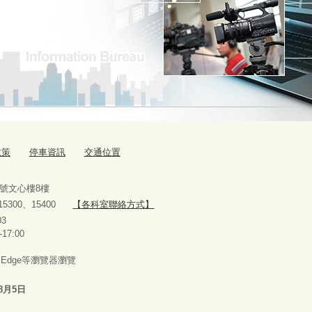
政策
停車資訊
交通位置
9號文心樓8樓
、15300、15400
【各科室聯絡方式】
10927303
-17:00
x、Edge等瀏覽器瀏覽
8月5日