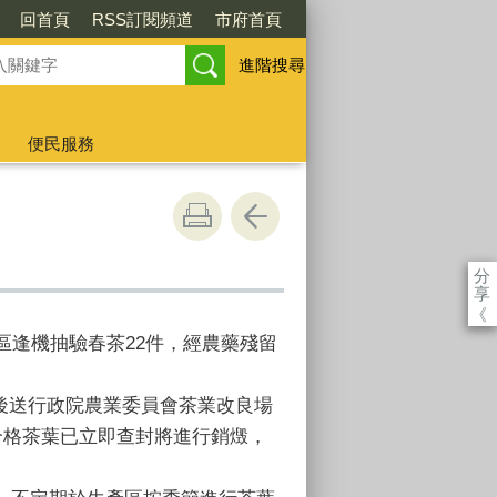
回首頁
RSS訂閱頻道
市府首頁
進階搜尋
便民服務
分
享
《
區逢機抽驗春茶22件，經農藥殘留
封後送行政院農業委員會茶業改良場
合格茶葉已立即查封將進行銷燬，