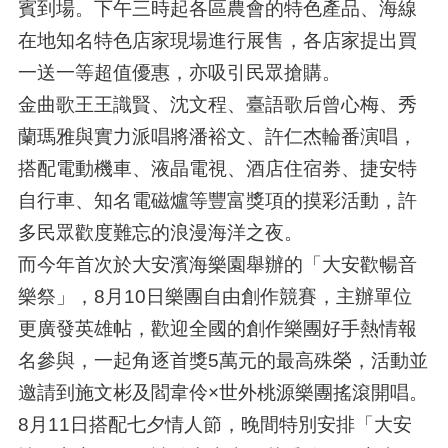
賓到場。下午三時起各區農會的特色產品、海線
在地知名特色店家現場進行展售，各店家提出買
一送一等超值優惠，亦吸引民眾搶購。
金曲歌王王識賢、沈文程、臺語歌后曾心梅、秀
蘭瑪雅與實力派唱將潘裕文、許仁杰輪番演唱，
搭配電動機車、液晶電視、酒店住宿劵、捷安特
自行車、知名電磁爐等豐富獎項的摸彩活動，許
多民眾歡度難忘的浪漫海洋之夜。
而今年首次於大安濱海樂園舉辦的「大安歡暢音
樂祭」，8月10日樂團自由創作競賽，主辦單位
更廣發英雄帖，歡迎全國的創作樂團好手熱情報
名參與，一起角逐首獎5萬元的最高殊榮，活動並
邀請到施文彬及閻韋伶×世外桃源樂團搖滾開唱。
8月11日搭配七夕情人節，晚間特別安排「大安