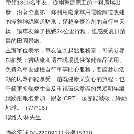
帶領1300名車友，從剛整建完工的中科廣場出
發，沿著全臺第一條利用廢棄軍用運輸鐵道改建
的潭雅神綠園道騎乘，穿越全臺首創的自行車天
橋，讓車友除了挑戰24公里行程，也感受夏日清
晨的田園景緻。
主辦單位表示，車友返回起點服務臺，可憑券參
加抽獎；贊助廠商還在現場提供保健食品試用、
免費為車友健檢自行車等貼心服務，要讓參加活
動的民眾都能享受一趟既健康又安心的旅程；也
呼籲更多熱愛生命及重視環保意識的民眾明年繼
續踴躍報名參加，跟著ICRT一起節能減碳，綠動
地球。（7/7*16）
聯絡人:林先生
聯絡電話:04-22289111分機15310