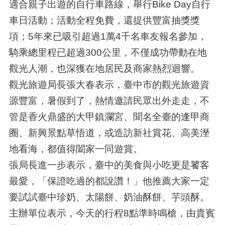
適合親子出遊的自行車路線，舉行Bike Day自行
車日活動；活動全程免費，還提供豐富抽獎獎
項；5年來已吸引超過1萬4千名車友報名參加，
騎乘總里程已超過300公里，不僅成功帶動在地
觀光人潮，也深獲在地居民及商家熱烈迴響。
觀光旅遊局長張大春表示，臺中市的觀光旅遊資
源豐富，暑假到了，熱情邀請民眾出外走走，不
管是香火鼎盛的大甲鎮瀾宮、聞名全臺的逢甲商
圈、新興景點草悟道，或造訪新社賞花、高美溼
地看海，都值得闔家一同遊賞。
張局長進一步表示，臺中的美食與小吃更是饕客
最愛，「保證吃過的都說讚！」他推薦大家一定
要試試臺中珍奶、太陽餅、奶油酥餅、芋頭酥。
主辦單位表示，今天的行程8點準時鳴槍，由貴賓