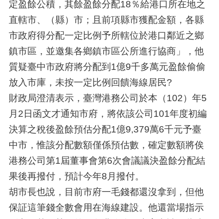
定盈餘公積，其餘盈餘分配18％給港口所在地之
直轄市、（縣）市；且前項縣市獲配金額，各縣
市政府得分配一定比例予所轄位於港口鄰近之鄉
鎮市區，並邀集各鄉鎮市區公所進行協商」，他
質疑臺中市政府將分配到1億9千多萬元盈餘偷偷
放入市庫，未按一定比例回饋海線居民?
財政局澄清表示，臺灣港務公司於本（102）年5
月2日函文才通知市府，將依該公司101年度初編
決算之稅後盈餘預估分配1億9,379萬6千元予臺
中市，惟該分配數額僅係預估數，確定數額將俟
港務公司第1屆董事會第6次會議議決盈餘分配結
果後再撥付，預計今年8月撥付。
胡市長也說，目前市府一毛錢都還沒拿到，但他
保証這筆錢全數會用在海線建設。他還當場指示