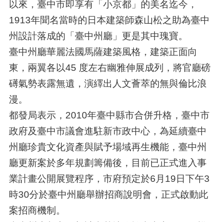
以來，臺中市即享有「小京都」的美名迄今，
1913年聞名當時的日本建築師森山松之助為臺中
州設計落成的「臺中州廳」更是其中瑰寶。
臺中州廳華麗法國馬薩建築風格，建築正面向
東，兩翼各以45 度左右幽雅伸展成列，將官廳磅
礡氣勢表露無遺，演繹出人文薈萃的無與倫比浪
漫。
都發局表示，2010年臺中縣市合併升格，臺中市
政府及臺中市議會進駐新市政中心，為延續臺中
州廳珍貴文化資產與賦予場域再生機能，臺中州
廳更新案於多年規劃籌備後，目前已正式進入事
業計畫公開展覽程序，市府預定於6月19日下午3
時30分於臺中州廳舉辦招商說明會，正式啟動此
案招商機制。