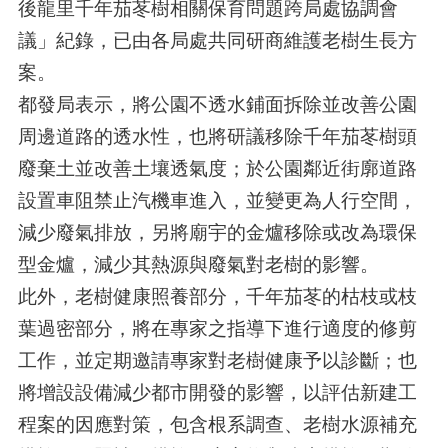
後龍里千年茄苳樹相關保育問題跨局處協調會
議」紀錄，已由各局處共同研商維護老樹生長方
案。
都發局表示，將公園不透水鋪面拆除並改善公園
周邊道路的透水性，也將研議移除千年茄苳樹頭
廢棄土並改善土壤透氣度；於公園鄰近街廓道路
設置車阻禁止汽機車進入，並變更為人行空間，
減少廢氣排放，另將廟宇的金爐移除或改為環保
型金爐，減少其熱源與廢氣對老樹的影響。
此外，老樹健康照養部分，千年茄苳的枯枝或枝
葉過密部分，將在專家之指導下進行適度的修剪
工作，並定期邀請專家對老樹健康予以診斷；也
將增設設備減少都市開發的影響，以評估新建工
程案的因應對策，包含根系調查、老樹水源補充