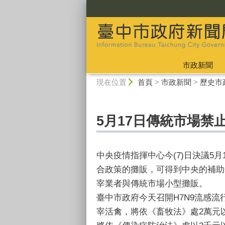
:::
市政新聞
:::
現在位置
首頁
>
市政新聞
>
歷史市
5月17日傳統市場禁
中央疫情指揮中心今(7)日決議5
合政策的攤販，可得到中央的補助
宰業者與傳統市場小型攤販。
臺中市政府今天召開H7N9流感
宰活禽，將依《畜牧法》處2萬元