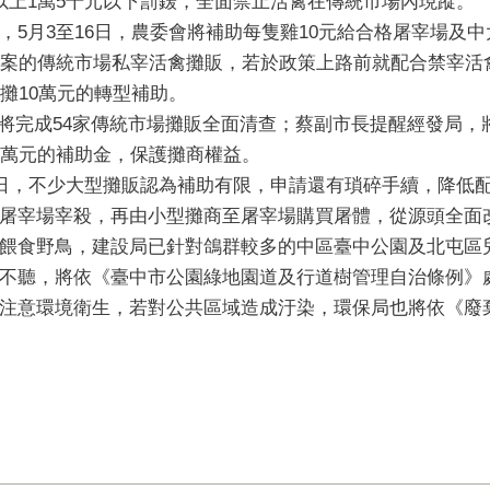
以上1萬5千元以下罰鍰，全面禁止活禽在傳統市場內現蹤。
5月3至16日，農委會將補助每隻雞10元給合格屠宰場及中
立案的傳統市場私宰活禽攤販，若於政策上路前就配合禁宰活
攤10萬元的轉型補助。
日前將完成54家傳統市場攤販全面清查；蔡副市長提醒經發局
0萬元的補助金，保護攤商權益。
6日，不少大型攤販認為補助有限，申請還有瑣碎手續，降低
屠宰場宰殺，再由小型攤商至屠宰場購買屠體，從源頭全面
餵食野鳥，建設局已針對鴿群較多的中區臺中公園及北屯區
不聽，將依《臺中市公園綠地園道及行道樹管理自治條例》處
注意環境衛生，若對公共區域造成汙染，環保局也將依《廢棄