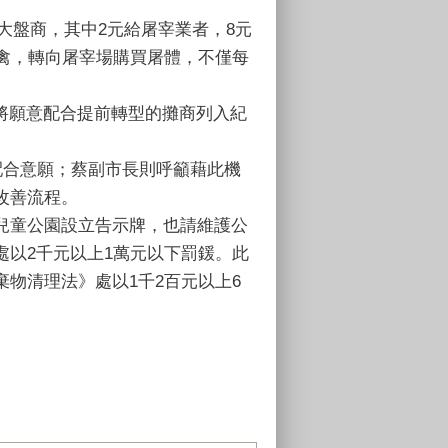
大盤商，其中2元給屠宰業者，8元
禽，轉向屠宰場購買屠體，不僅每
，將願意配合提前轉型的攤商列入紀
配合意願；蔡副市長則呼籲藉此機
改善流程。
兒童公園設立告示牌，也請維護公
以2千元以上1萬元以下罰鍰。此
物清理法》處以1千2百元以上6