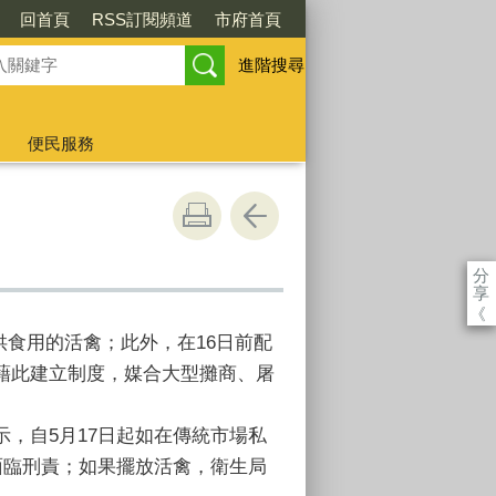
回首頁
RSS訂閱頻道
市府首頁
進階搜尋
便民服務
分
享
《
供食用的活禽；此外，在16日前配
藉此建立制度，媒合大型攤商、屠
示，自5月17日起如在傳統市場私
面臨刑責；如果擺放活禽，衛生局