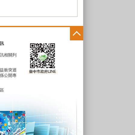
訊
訊相關列
益衝突迴
係公開專
區