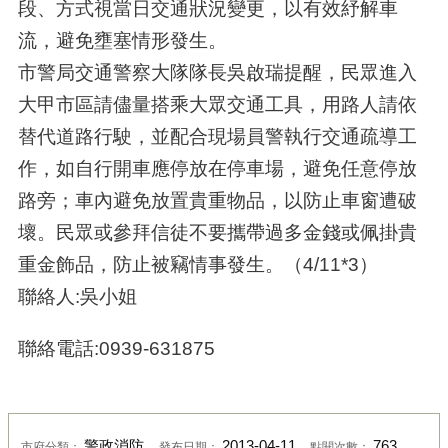
段、方式視當日交通狀況變更，以有效紓解車
流，避免壅塞情形發生。
市警局交通警察大隊隊長吳啟瑞提醒，民眾進入
大甲市區請儘量搭乘大眾交通工具，用路人請依
替代道路行駛，並配合現場員警執行交通疏導工
作，如自行開車應停放在停車場，避免任意停放
路旁；車內避免放置貴重物品，以防止車窗遭破
壞。民眾或參拜信徒不要攜帶過多金錢或佩掛貴
重金飾品，防止被竊情事發生。（4/11*3）
聯絡人:吳小姐
聯絡電話:0939-631875
警政消防
2013-04-11
763
市府分類：
發布日期：
點閱次數：