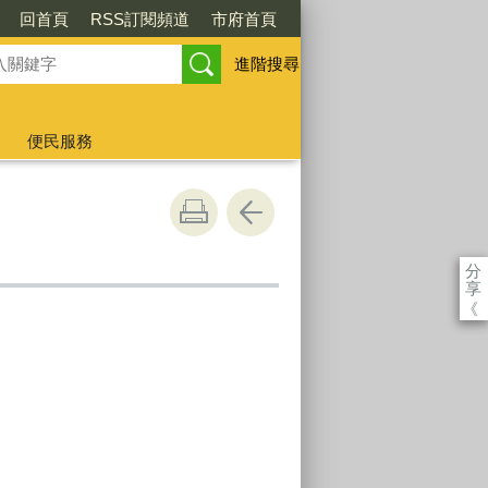
回首頁
RSS訂閱頻道
市府首頁
進階搜尋
便民服務
分
享
《