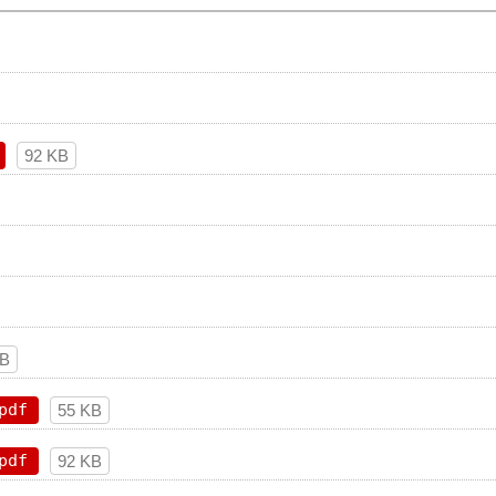
92 KB
KB
pdf
55 KB
pdf
92 KB