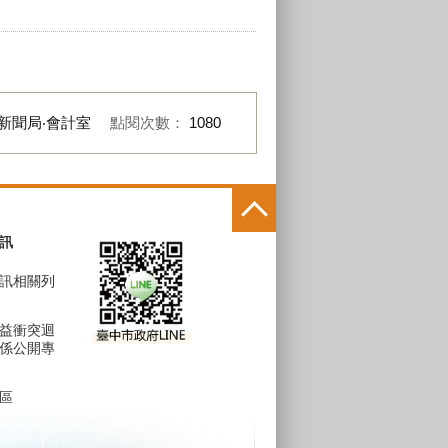
新聞局‧會計室
點閱次數：
1080
訊
訊相關列
益衝突迴
係公開專
區