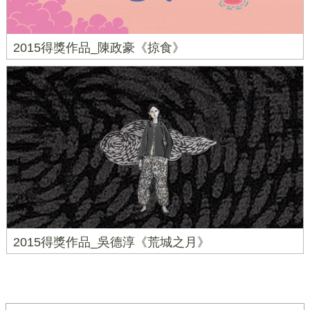
2015得獎作品_陳政豪《掠食》
2015得獎作品_吳德淳《荒城之月》