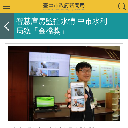
智慧庫房監控水情 中市水利
局獲「金檔獎」