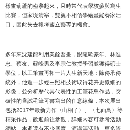
樣畫葫蘆的臨摹起來，且時常代表學校參與寫生
比賽，但家境清寒，雙親不相信學繪畫能養家活
口，因此失去報考國立藝專的機會。
多年來沈建龍利用業餘習畫，跟隨歐豪年、林進
忠、蔡友、蘇峰男及李宗仁教授學習並獲得碩士
學位，以工筆畫再拓一片人生新天地；除傳承傳
統外，他進一步經由照相技術取得花卉更微細的
影像，並分析歷代具代表性的工筆花鳥作品，突
破性的嘗試毛筆可書寫出的任意線條，本次展出
包括2017年最新力作〈山桐子〉、〈七面鳥〉等
精采作品，歡迎前往參觀，詳細內容可參考活動
網站。本週還有不少展覽、演講等活動，更多資