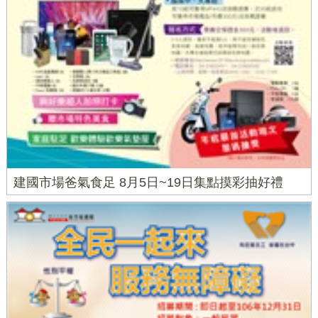
建國市場爸氣食足 8月5日~19日集點摸彩抽好禮