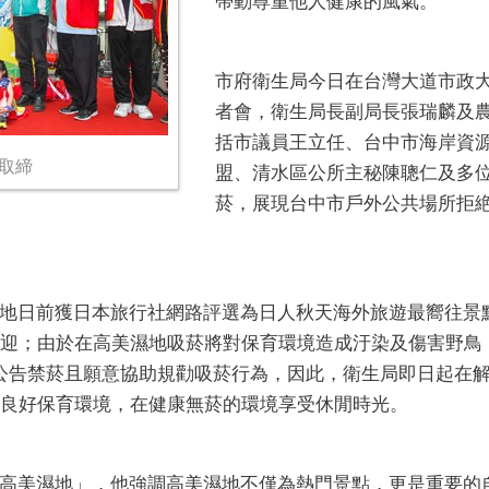
帶動尊重他人健康的風氣。
市府衛生局今日在台灣大道市政
者會，衛生局長副局長張瑞麟及
括市議員王立任、台中市海岸資
取締
盟、清水區公所主秘陳聰仁及多
菸，展現台中市戶外公共場所拒
地日前獲日本旅行社網路評選為日人秋天海外旅遊最嚮往景點
歡迎；由於在高美濕地吸菸將對保育環境造成汙染及傷害野鳥
公告禁菸且願意協助規勸吸菸行為，因此，衛生局即日起在
護良好保育環境，在健康無菸的環境享受休閒時光。
高美濕地」，他強調高美濕地不僅為熱門景點，更是重要的