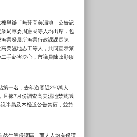
大樓舉辦「無菸高美濕地」公告記
農業局專委周憲民等人均出席，包
源漁業發展所漁業行政課課長陳
位高美濕地志工等人，共同宣示禁
絶二手菸害決心，市議員陳政顯服
第一名，去年遊客近250萬人
，且據7月份調查高美濕地禁菸議
解說半島及木棧道公告禁菸，並於
自然生態保護區，而人人均有保護