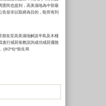
周憲民也提到，高美濕地為中部最
公告並非以取締為目的，盼所有到
吸菸朋友至高美濕地解說半島及木棧
或進行戒菸衛教諮詢成功戒菸擺脫
(8/2*6)*衛生局