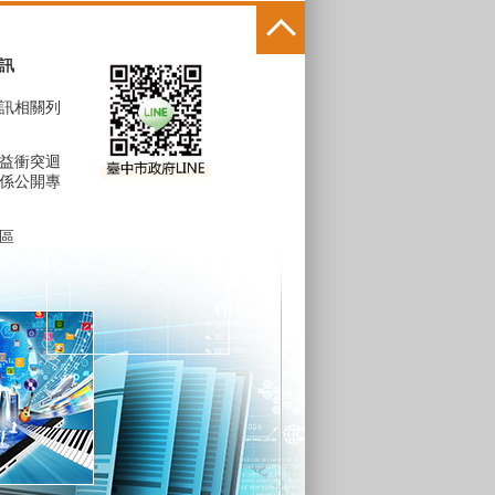
訊
訊相關列
益衝突迴
係公開專
區