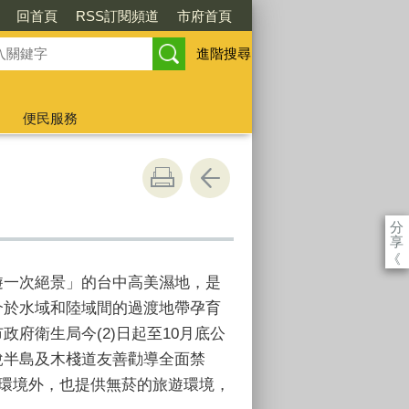
回首頁
RSS訂閱頻道
市府首頁
進階搜尋
便民服務
分
享
《
遊一次絕景」的台中高美濕地，是
介於水域和陸域間的過渡地帶孕育
府衛生局今(2)日起至10月底公
說半島及木棧道友善勸導全面禁
育環境外，也提供無菸的旅遊環境，