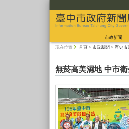
:::
市政新聞
:::
現在位置
首頁
>
市政新聞
>
歷史市
無菸高美濕地 中市