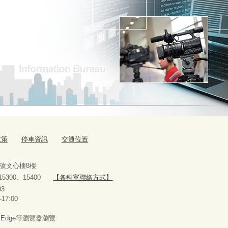
政策
停車資訊
交通位置
9號文心樓8樓
、15300、15400
【各科室聯絡方式】
10927303
-17:00
x、Edge等瀏覽器瀏覽