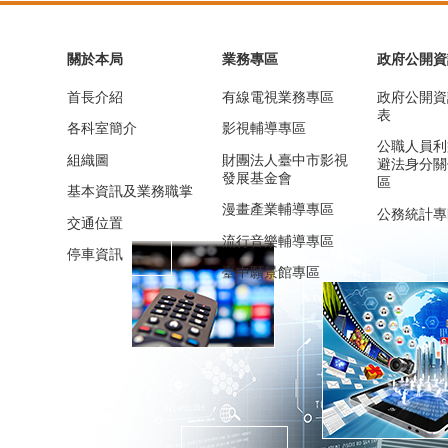
關於本局
業務專區
政府公開資
首長介紹
有線電視業務專區
政府公開資
表
各科室簡介
影視輔導專區
公職人員利
組織圖
財團法人臺中市影視
避法身分關
發展基金會
區
基本資訊及業務職掌
漫畫產業輔導專區
公務統計專
交通位置
流行音樂輔導專區
停車資訊
臺中願景館專區