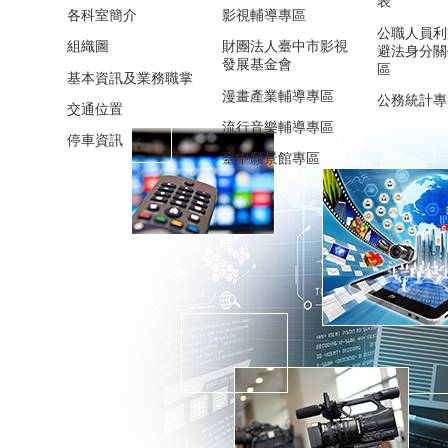
表
各科室簡介
影視輔導專區
公職人員利
組織圖
財團法人臺中市影視
避法身分關
發展基金會
區
基本資訊及業務職掌
漫畫產業輔導專區
公務統計專
交通位置
流行音樂輔導專區
停車資訊
臺中願景館專區