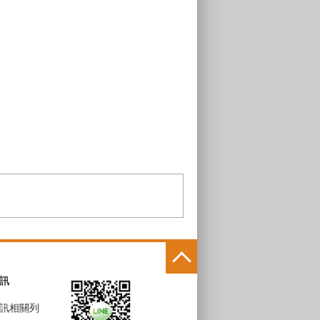
訊
訊相關列