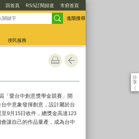
回首頁
RSS訂閱頻道
市府首頁
進階搜尋
便民服務
分
享
《
屆「愛台中創意獎學金競賽」開
合台中意象發揮創意，設計屬於台
至9月15日收件，總獎金高達123
機會讓自己的作品量產，成為台中