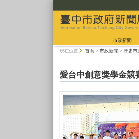
:::
市政新聞
:::
現在位置
首頁
>
市政新聞
>
歷史市
愛台中創意獎學金競