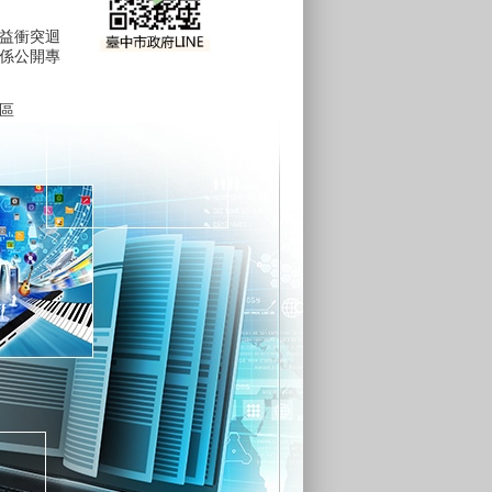
益衝突迴
係公開專
區