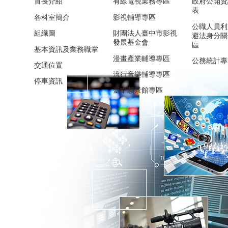
首長介紹
有線電視業務專區
政府公開資
表
各科室簡介
影視輔導專區
公職人員利
組織圖
財團法人臺中市影視
避法身分關
發展基金會
區
基本資訊及業務職掌
漫畫產業輔導專區
公務統計專
交通位置
流行音樂輔導專區
停車資訊
臺中願景館專區