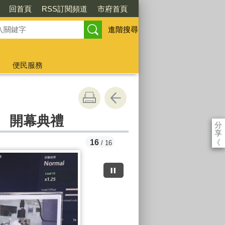
回首頁
RSS訂閱頻道
市府首頁
進階搜尋
便民服務
」 開幕典禮
分
享
《
16
/ 16