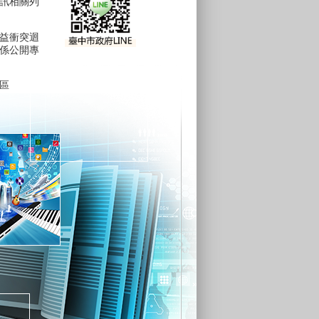
訊相關列
益衝突迴
係公開專
區