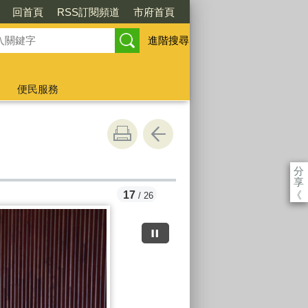
回首頁
RSS訂閱頻道
市府首頁
進階搜尋
便民服務
分
享
《
17
/ 26