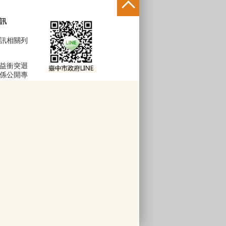
訊
訊相關列
益衝突迴
係公開專
區