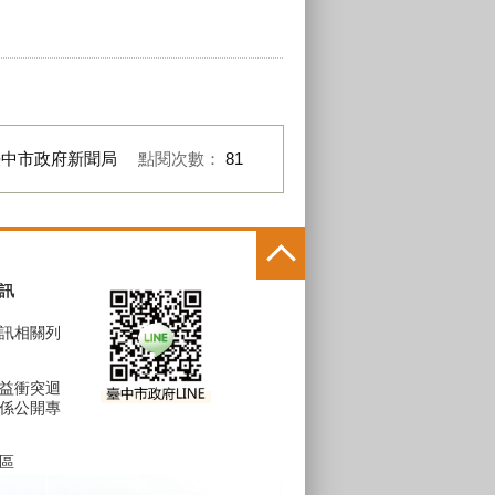
臺中市政府新聞局
點閱次數：
81
訊
訊相關列
益衝突迴
係公開專
區