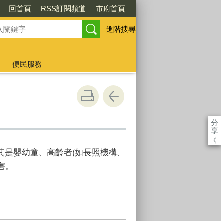
回首頁
RSS訂閱頻道
市府首頁
進階搜尋
便民服務
分
享
《
其是嬰幼童、高齡者(如長照機構、
害。