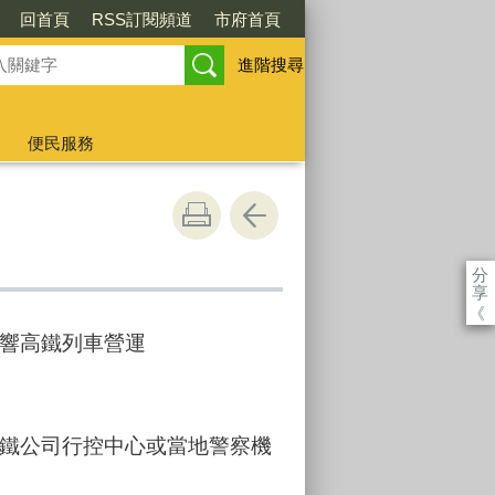
回首頁
RSS訂閱頻道
市府首頁
進階搜尋
便民服務
分
享
《
響高鐵列車營運
鐵公司行控中心或當地警察機