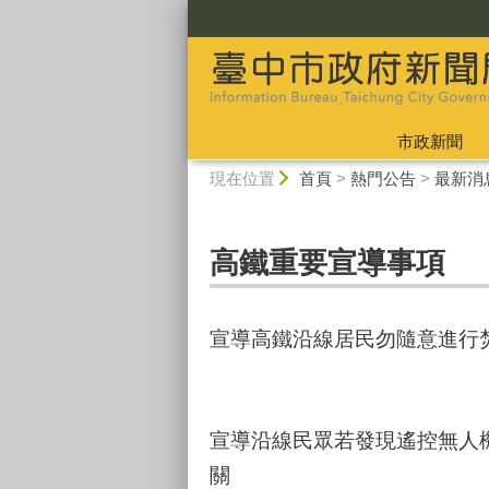
:::
市政新聞
:::
現在位置
首頁
>
熱門公告
>
最新消
高鐵重要宣導事項
宣導高鐵沿線居民勿隨意進行
宣導沿線民眾若發現遙控無人
關