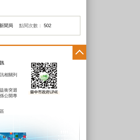
新聞局
點閱次數：
502
訊
訊相關列
益衝突迴
係公開專
區