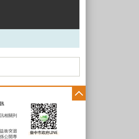
訊
訊相關列
益衝突迴
係公開專