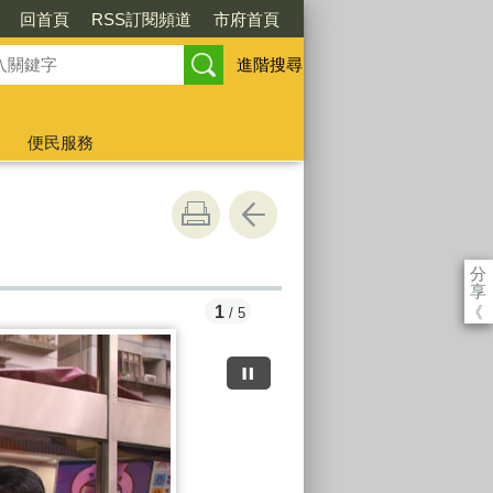
回首頁
RSS訂閱頻道
市府首頁
進階搜尋
便民服務
分
享
《
1
/ 5