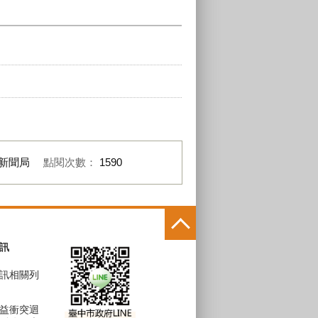
新聞局
點閱次數：
1590
訊
訊相關列
益衝突迴