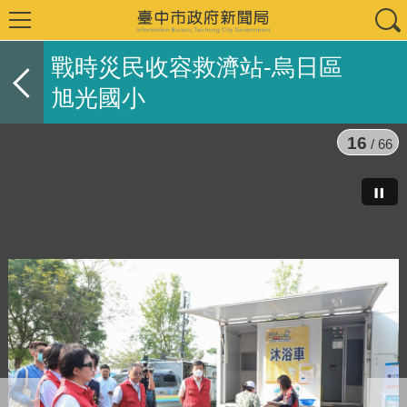
戰時災民收容救濟站-烏日區
旭光國小
16
/ 66