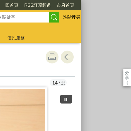
回首頁
RSS訂閱頻道
市府首頁
進階搜尋
便民服務
分
享
《
14
/ 23