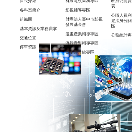
首長介紹
有線電視業務專區
政府公開資
表
各科室簡介
影視輔導專區
公職人員利
組織圖
財團法人臺中市影視
避法身分關
發展基金會
區
基本資訊及業務職掌
漫畫產業輔導專區
公務統計專
交通位置
流行音樂輔導專區
停車資訊
臺中願景館專區