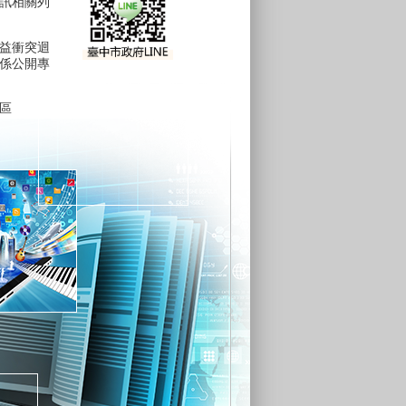
訊相關列
益衝突迴
係公開專
區