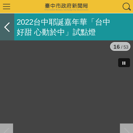
2022台中耶誕嘉年華「台中
好甜 心動於中」試點燈
16
/ 53