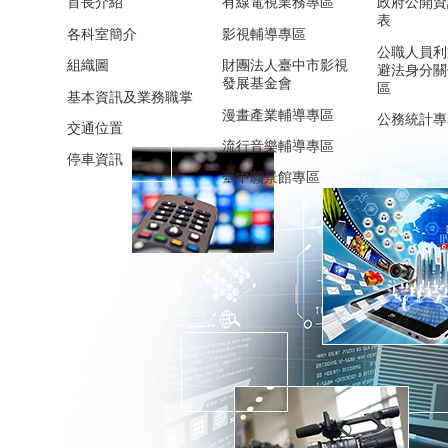
首長介紹
有線電視業務專區
政府公開資
表
各科室簡介
影視輔導專區
公職人員利
組織圖
財團法人臺中市影視
避法身分關
發展基金會
區
基本資訊及業務職掌
漫畫產業輔導專區
公務統計專
交通位置
流行音樂輔導專區
停車資訊
臺中願景館專區