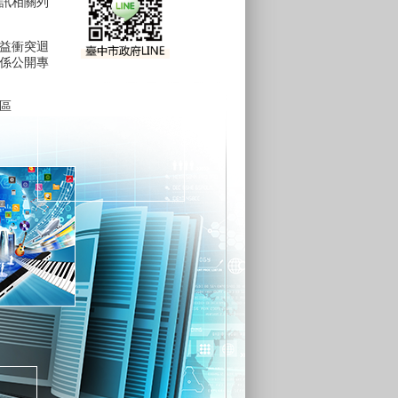
訊相關列
益衝突迴
係公開專
區