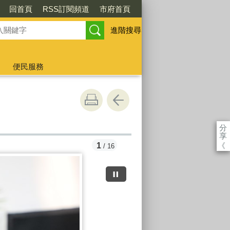
回首頁
RSS訂閱頻道
市府首頁
進階搜尋
便民服務
分
享
《
1
/ 16