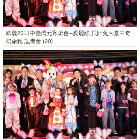
歡慶2011中臺灣元宵燈會--愛麗絲 貝比兔大臺中奇
幻旅程 記者會 (20)