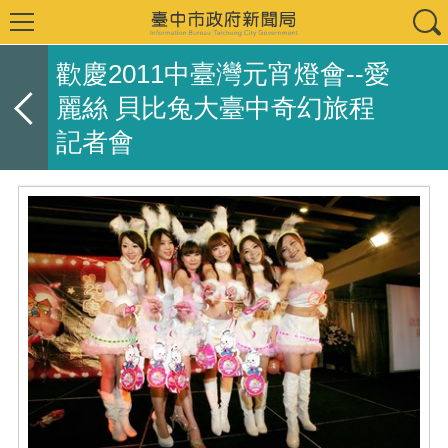
歡慶2011中臺灣元宵燈會--愛
麗絲 貝比兔大臺中奇幻旅程
記者會