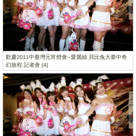
歡慶2011中臺灣元宵燈會--愛麗絲 貝比兔大臺中奇
幻旅程 記者會 (4)