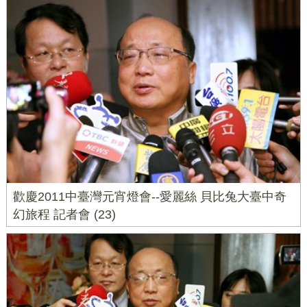
歡慶2011中臺灣元宵燈會--愛麗絲 貝比兔大臺中奇
幻旅程 記者會 (23)