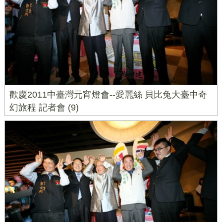
歡慶2011中臺灣元宵燈會--愛麗絲 貝比兔大臺中奇
幻旅程 記者會 (9)