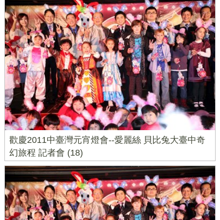
歡慶2011中臺灣元宵燈會--愛麗絲 貝比兔大臺中奇
幻旅程 記者會 (18)