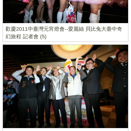
歡慶2011中臺灣元宵燈會--愛麗絲 貝比兔大臺中奇
幻旅程 記者會 (5)