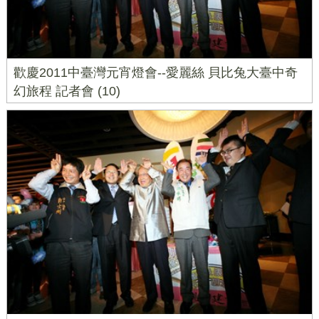
歡慶2011中臺灣元宵燈會--愛麗絲 貝比兔大臺中奇
幻旅程 記者會 (10)