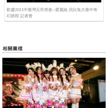
歡慶2011中臺灣元宵燈會--愛麗絲 貝比兔大臺中奇
幻旅程 記者會
相關圖檔