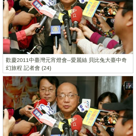
歡慶2011中臺灣元宵燈會--愛麗絲 貝比兔大臺中奇
幻旅程 記者會 (24)