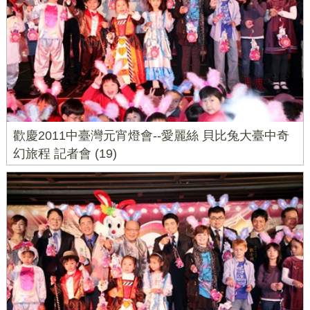
歡慶2011中臺灣元宵燈會--愛麗絲 貝比兔大臺中奇
幻旅程 記者會 (19)