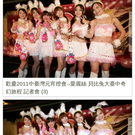
歡慶2011中臺灣元宵燈會--愛麗絲 貝比兔大臺中奇
幻旅程 記者會 (3)