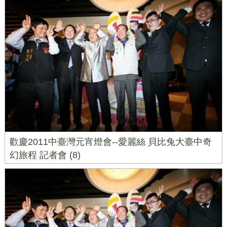
歡慶2011中臺灣元宵燈會--愛麗絲 貝比兔大臺中奇
幻旅程 記者會 (8)