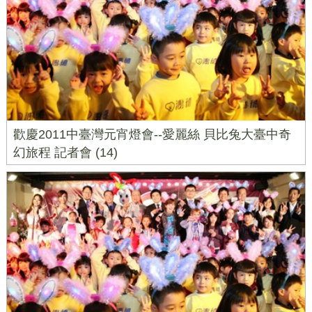
歡慶2011中臺灣元宵燈會--愛麗絲 貝比兔大臺中奇
幻旅程 記者會 (14)