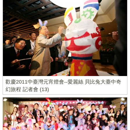
歡慶2011中臺灣元宵燈會--愛麗絲 貝比兔大臺中奇
幻旅程 記者會 (13)