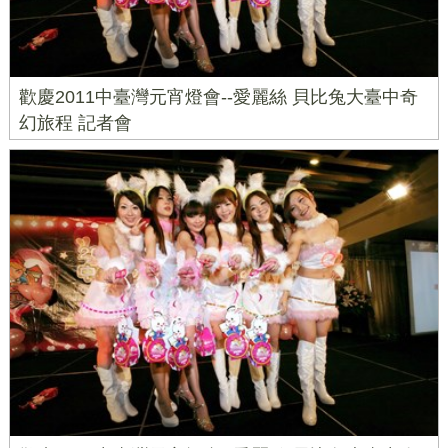
歡慶2011中臺灣元宵燈會--愛麗絲 貝比兔大臺中奇
幻旅程 記者會