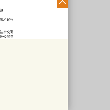
訊
訊相關列
益衝突迴
係公開專
區