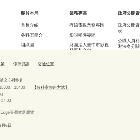
關於本局
業務專區
政府公開資
首長介紹
有線電視業務專區
政府公開資
表
各科室簡介
影視輔導專區
公職人員利
組織圖
財團法人臺中市影視
避法身分關
發展基金會
區
基本資訊及業務職掌
漫畫產業輔導專區
公務統計專
政策
停車資訊
交通位置
交通位置
流行音樂輔導專區
停車資訊
臺中願景館專區
9號文心樓8樓
、15300、15400
【各科室聯絡方式】
10927303
-17:00
x、Edge等瀏覽器瀏覽
8月6日