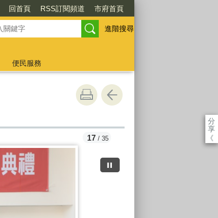
回首頁
RSS訂閱頻道
市府首頁
進階搜尋
便民服務
分
享
《
17
/ 35