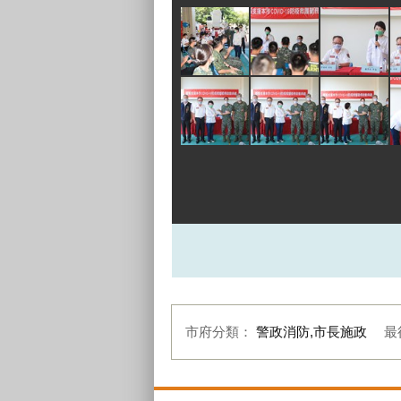
市府分類：
警政消防,市長施政
最
:::