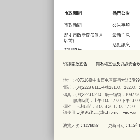
市政新聞
熱門公告
市政新聞
公告事項
歷史市政新聞(6個月
最新消息
以前)
活動訊息
新聞照片
機關徵才
歷史新聞照片(6個月
資訊開放宣告
隱私權宣告及資訊安全
公聽會訊息
以前)
採購資訊
地址：407610臺中市西屯區臺灣大道3段9
電話：(04)2228-9111分機15100、15200
傳真：(04)2223-0230 統一編號
：
服務時間：上午8:00-12:00‧下午13:00
便民服務
彈性上下班時間：8:00-8:30‧17:00-17:30
請使用IE(第9版以上)或Chrome、FireFo
法規查詢
表單下載與申辦
瀏覽人次
1278087
更新日期
115年
常見問答