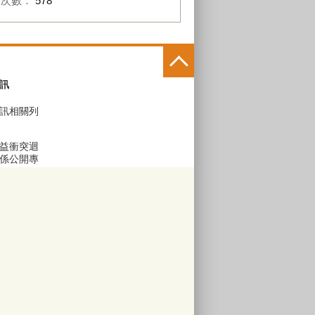
閱次數：
578
訊
訊相關列
益衝突迴
係公開專
區