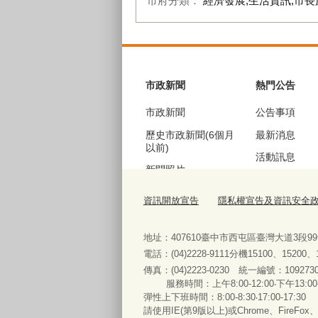
市府分類：
經濟發展,生活資訊,市長
:::
市政新聞
熱門公告
市政新聞
公告事項
歷史市政新聞(6個月
最新消息
以前)
活動訊息
新聞照片
機關徵才
歷史新聞照片(6個月
資訊開放宣告
隱私權宣告及資訊安全
公聽會訊息
以前)
採購資訊
地址：407610臺中市西屯區臺灣大道3段9
電話：(04)2228-9111分機15100、15200
傳真：(04)2223-0230 統一編號
：
服務時間：上午8:00-12:00‧下午13:00
便民服務
彈性上下班時間：8:00-8:30‧17:00-17:30
請使用IE(第9版以上)或Chrome、FireFo
法規查詢