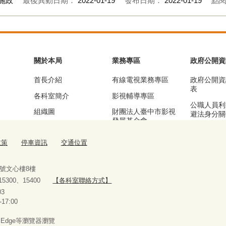
施政
最後異動日期：
2022-01-19
發布日期：
2022-01-19
點
關於本局
業務專區
政府公開資
首長介紹
有線電視業務專區
政府公開資
表
各科室簡介
影視輔導專區
公職人員利
組織圖
財團法人臺中市影視
避法身分關
發展基金會
區
基本資訊及業務職掌
漫畫產業輔導專區
公務統計專
政策
停車資訊
交通位置
交通位置
流行音樂輔導專區
停車資訊
臺中願景館專區
9號文心樓8樓
、15300、15400
【各科室聯絡方式】
10927303
-17:00
x、Edge等瀏覽器瀏覽