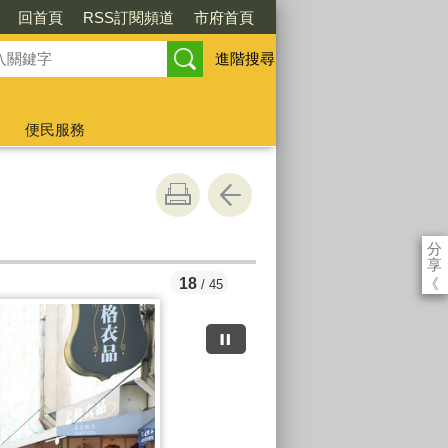
回首頁
RSS訂閱頻道
市府首頁
進階搜尋
便民服務
分
享
《
18
/ 45