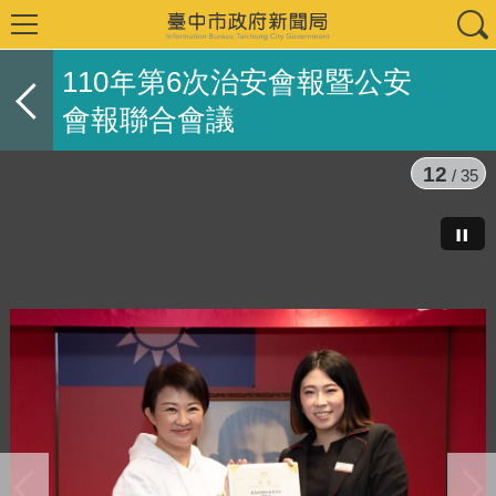
110年第6次治安會報暨公安
會報聯合會議
12
/ 35