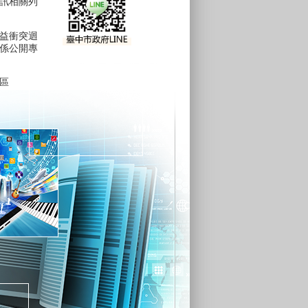
訊相關列
益衝突迴
係公開專
區