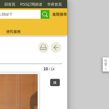
回首頁
RSS訂閱頻道
市府首頁
進階搜尋
便民服務
分
享
《
11
/ 14