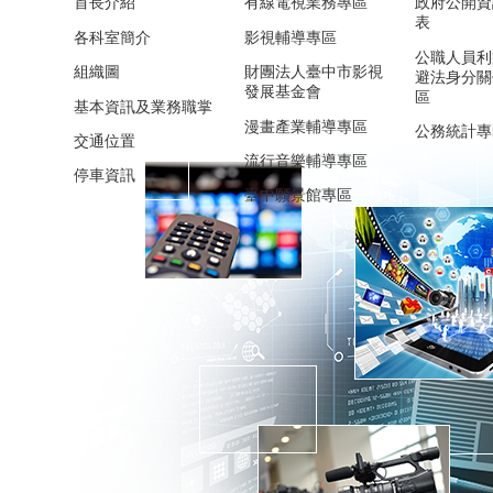
首長介紹
有線電視業務專區
政府公開資
表
各科室簡介
影視輔導專區
公職人員利
組織圖
財團法人臺中市影視
避法身分關
發展基金會
區
基本資訊及業務職掌
漫畫產業輔導專區
公務統計專
交通位置
流行音樂輔導專區
停車資訊
臺中願景館專區